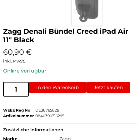
Zagg Denali Bündel Creed iPad Air
11″ Black
60,90
€
inkl. MwSt.
Online verfügbar
In den Warenkorb
Jetzt kaufen
WEEE Reg No
DE38765828
Artikelnummer
0840390316295
Zusätzliche Informationen
Marke
Zagg