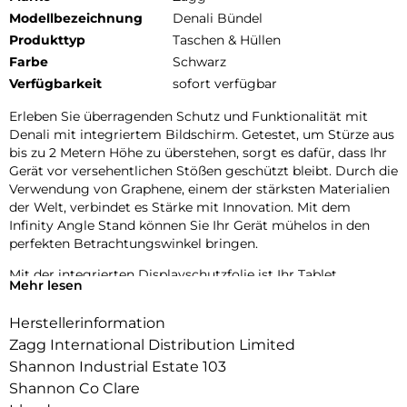
Modellbezeichnung
Denali Bündel
Produkttyp
Taschen & Hüllen
Farbe
Schwarz
Verfügbarkeit
sofort verfügbar
Erleben Sie überragenden Schutz und Funktionalität mit
Denali mit integriertem Bildschirm. Getestet, um Stürze aus
bis zu 2 Metern Höhe zu überstehen, sorgt es dafür, dass Ihr
Gerät vor versehentlichen Stößen geschützt bleibt. Durch die
Verwendung von Graphene, einem der stärksten Materialien
der Welt, verbindet es Stärke mit Innovation. Mit dem
Infinity Angle Stand können Sie Ihr Gerät mühelos in den
perfekten Betrachtungswinkel bringen.
Mit der integrierten Displayschutzfolie ist Ihr Tablet
Mehr lesen
umfassend vor Kratzern und Beschädigungen geschützt. Der
zweischichtige Schutz, bestehend aus einem robusten
Herstellerinformation
Polycarbonat Standfuß und Rahmen sowie einer
Zagg International Distribution Limited
stoßdämpfenden Berührungsempfindlichkeit Überformung,
garantiert Widerstandsfähigkeit bei Stößen.
Shannon Industrial Estate 103
Praktischerweise enthält dieses Bundle einen integrierten
Shannon Co Clare
Stylus-Halter, der sicherstellt, dass Ihr ZAGG Pro Stylus oder