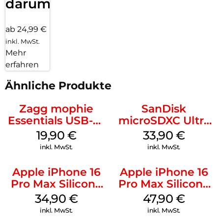
darum!
ab 24,99 €
inkl. MwSt.
Mehr
erfahren
Ähnliche Produkte
Zagg mophie
SanDisk
Essentials USB-C-
microSDXC Ultra
20W Charger PD
128 GB + Adapter
19,90
€
33,90
€
Weiß
Mobile
inkl. MwSt.
inkl. MwSt.
Apple iPhone 16
Apple iPhone 16
Pro Max Silicone
Pro Max Silicone
Case MagSafe
Case MagSafe
34,90
€
47,90
€
Denim
Black
inkl. MwSt.
inkl. MwSt.