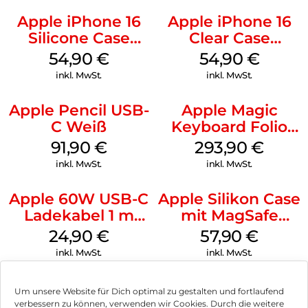
Apple iPhone 16
Apple iPhone 16
Silicone Case
Clear Case
MagSafe Black
MagSafe
54,90
€
54,90
€
Transparent
inkl. MwSt.
inkl. MwSt.
Apple Pencil USB-
Apple Magic
C Weiß
Keyboard Folio
iPad 10.9″ (10.Gen.)
91,90
€
293,90
€
Weiß
inkl. MwSt.
inkl. MwSt.
Apple 60W USB-C
Apple Silikon Case
Ladekabel 1 m
mit MagSafe
Weiß
iPhone 14 Pro
24,90
€
57,90
€
(PRODUCT)RED
inkl. MwSt.
inkl. MwSt.
Um unsere Website für Dich optimal zu gestalten und fortlaufend
verbessern zu können, verwenden wir Cookies. Durch die weitere