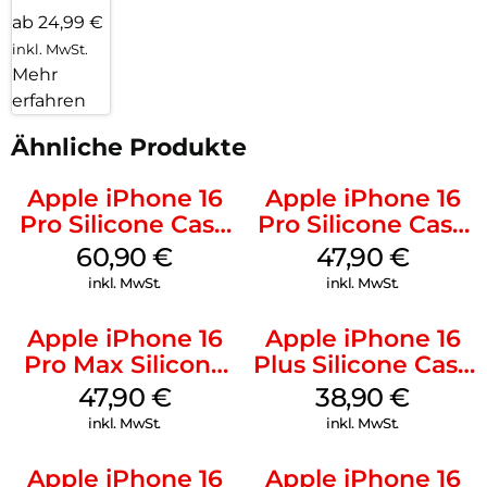
ab 24,99 €
inkl. MwSt.
Mehr
erfahren
Ähnliche Produkte
Apple iPhone 16
Apple iPhone 16
Pro Silicone Case
Pro Silicone Case
MagSafe Stone
MagSafe Denim
60,90
€
47,90
€
Gray
inkl. MwSt.
inkl. MwSt.
Apple iPhone 16
Apple iPhone 16
Pro Max Silicone
Plus Silicone Case
Case MagSafe
MagSafe Denim
47,90
€
38,90
€
Black
inkl. MwSt.
inkl. MwSt.
Apple iPhone 16
Apple iPhone 16