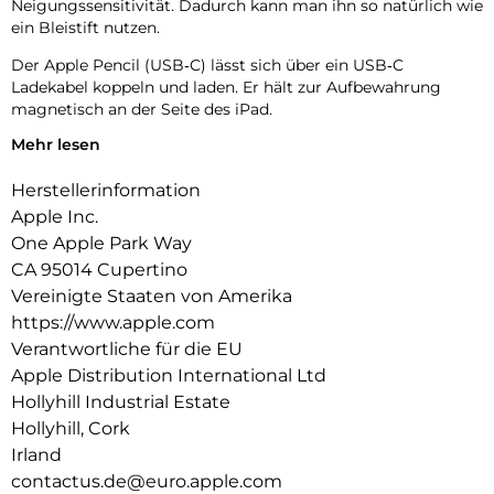
Neigungs­sensitivität. Dadurch kann man ihn so natürlich wie
ein Bleistift nutzen.
Der Apple Pencil (USB‑C) lässt sich über ein USB‑C
Ladekabel koppeln und laden. Er hält zur Aufbewahrung
magnetisch an der Seite des iPad.
Mehr lesen
Der Apple Pencil (USB-C) unterstützt die Apple Pencil
Schwebefunktion bei Verwendung mit dem 12,9″ iPad Pro (6.
Herstellerinformation
Generation) und dem 11″ iPad Pro (4. Generation).
Apple Inc.
One Apple Park Way
CA 95014 Cupertino
Vereinigte Staaten von Amerika
https://www.apple.com
Verantwortliche für die EU
Apple Distribution International Ltd
Hollyhill Industrial Estate
Hollyhill, Cork
Irland
contactus.de@euro.apple.com