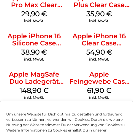
Pro Max Clear
Plus Clear Case
Case MagSafe
MagSafe
29,90
€
35,90
€
Transparent
Transparent
inkl. MwSt.
inkl. MwSt.
Apple iPhone 16
Apple iPhone 16
Silicone Case
Clear Case
MagSafe
MagSafe
38,90
€
54,90
€
Ultramarine
Transparent
inkl. MwSt.
inkl. MwSt.
Apple MagSafe
Apple
Duo Ladegerät
Feingewebe Case
Weiß
iPhone 15 Pro
148,90
€
61,90
€
MagSafe Schwarz
inkl. MwSt.
inkl. MwSt.
Um unsere Website für Dich optimal zu gestalten und fortlaufend
verbessern zu können, verwenden wir Cookies. Durch die weitere
Nutzung der Website stimmst Du der Verwendung von Cookies zu.
Impressum
Weitere Informationen zu Cookies erhältst Du in unserer