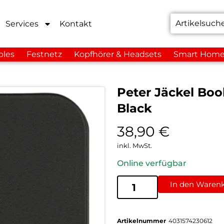
Services
Kontakt
bles
Festnetz
Kopfhörer & Headsets
Smart Hom
Peter Jäckel Boo
Black
38,90
€
inkl. MwSt.
Online verfügbar
In den Waren
Artikelnummer
4031574230612