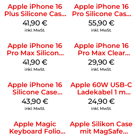
Apple iPhone 16
Apple iPhone 16
Plus Silicone Case
Pro Silicone Case
MagSafe Stone
MagSafe Stone
41,90
€
55,90
€
Gray
Gray
inkl. MwSt.
inkl. MwSt.
Apple iPhone 16
Apple iPhone 16
Pro Max Silicone
Pro Max Clear
Case MagSafe
Case MagSafe
41,90
€
29,90
€
Ultramarine
Transparent
inkl. MwSt.
inkl. MwSt.
Apple iPhone 16
Apple 60W USB-C
Silicone Case
Ladekabel 1 m
MagSafe Plum
Weiß
43,90
€
24,90
€
inkl. MwSt.
inkl. MwSt.
Apple Magic
Apple Silikon Case
Keyboard Folio
mit MagSafe