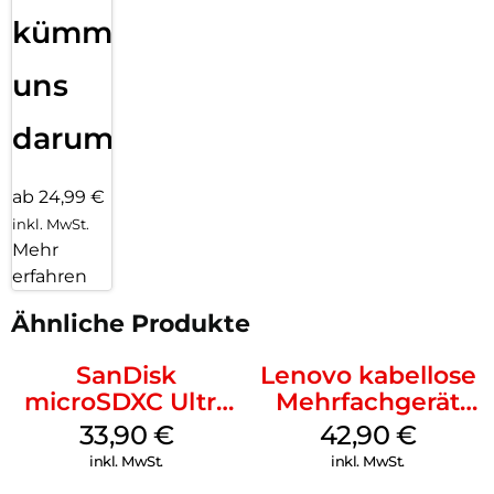
kümmern
uns
darum!
ab 24,99 €
inkl. MwSt.
Mehr
erfahren
Ähnliche Produkte
SanDisk
Lenovo kabellose
microSDXC Ultra
Mehrfachgerät
128 GB + Adapter
Luna Grey
33,90
€
42,90
€
Mobile
inkl. MwSt.
inkl. MwSt.