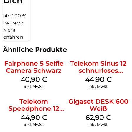
Dich
FRITZ!Fons C6 zur Verfügung und durch Updates kommen
auch neue hinzu.
ab 0,00 €
Unbeschwert telefonieren:
inkl. MwSt.
Mehr
Direkt ab Werk ist Ihr FRITZ!Fon C6 mit einer
Sprachverschlüsselung nach neuesten Standards geschützt.
erfahren
Dafür ist keine zusätzliche Konfiguration Ihrerseits nötig –
Sie können unbesorgt lostelefonieren.
Ähnliche Produkte
Fairphone 5 Selfie
Telekom Sinus 12
Camera Schwarz
schnurloses
Analog Telefon
40,90
€
44,90
€
Weiß
inkl. MwSt.
inkl. MwSt.
Telekom
Gigaset DESK 600
Speedphone 12
Weiß
Petrol
44,90
€
62,90
€
inkl. MwSt.
inkl. MwSt.