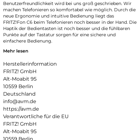
Benutzerfreundlichkeit wird bei uns groß geschrieben. Wir
machen Telefonieren so komfortabel wie möglich. Durch die
neue Ergonomie und intuitive Bedienung liegt das
FRITZ!Fon C6 beim Telefonieren noch besser in der Hand. Die
Haptik der Bedientasten ist noch besser und die fühlbaren
Punkte auf der Tastatur sorgen für eine sichere und
einfachere Bedienung.
Mehr lesen
Individuelle Startbildschirme und Designs:
Behalten Sie die Anrufe immer im Blick oder wählen Sie
Herstellerinformation
einen Startbildschirm mit technischen Daten Ihrer
FRITZ! GmbH
FRITZ!Box wie Verbindungsstatus und WLAN-Nutzung.
Alt-Moabit 95
Entscheiden Sie sich alternativ für das Retro-Design mit
10559 Berlin
einer analogen Uhr in verschiedenen Ausführungen. Sie
haben die Wahl!
Deutschland
info@avm.de
Natürlicher Sound dank HD-Telefonie:
https://avm.de
Das FRITZ!Fon C6 unterstützt für die beste Verständlichkeit
Verantwortliche für die EU
HD-Telefonie, die Stimmen natürlicher überträgt als eine
FRITZ! GmbH
herkömmliche Sprachübertragung. Telefonieren genießen –
Alt-Moabit 95
beim FRITZ!Fon C6 mit angenehm klarem Klang.
10559 Berlin