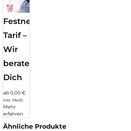
sämtliche Datendienste und Komfortfunktionen bereit, die
bequem über die benutzerfreundliche Oberfläche gesteuert
werden können. Alle Sprach-, Audio- und Steuerdaten werden
Festnetz
dabei sicher per DECT-Funk verschlüsselt übertragen. Mit
aktiviertem DECT Eco Mode schalten FRITZ!Box und
Handgeräte den DECT-Funk im Standby-Betrieb vollständig
Tarif –
ab – für maximale Effizienz und Sicherheit.
Komfortable Bedienung von FRITZ!Box-Funktionen
Wir
Empfang von E-Mails, RSS- Feeds, Webradio und Podcasts
Anruflisten, Weckruf, Babyfon, Klingelsperre
beraten
Ab Werk sicher verschlüsselte Sprachübertragung
Bis zu 16 Stunden Gesprächsdauer, bis zu 14 Tage Stand-by
Dich
Update mit neuen Funktionen per Tastendruck
DECT-Eco: automatische Funkabschaltung im Stand-by
ab 0,00 €
inkl. MwSt.
Mehr
erfahren
Ähnliche Produkte