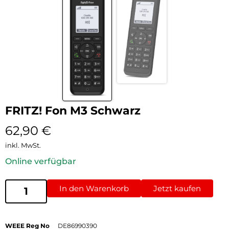
FRITZ! Fon M3 Schwarz
62,90
€
inkl. MwSt.
Online verfügbar
In den Warenkorb
Jetzt kaufen
WEEE Reg No
DE86990390