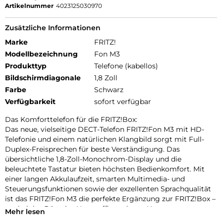
Artikelnummer
4023125030970
Zusätzliche Informationen
Marke
FRITZ!
Modellbezeichnung
Fon M3
Produkttyp
Telefone (kabellos)
Bildschirmdiagonale
1,8 Zoll
Farbe
Schwarz
Verfügbarkeit
sofort verfügbar
Das Komforttelefon für die FRITZ!Box:
Das neue, vielseitige DECT-Telefon FRITZ!Fon M3 mit HD-
Telefonie und einem natürlichen Klangbild sorgt mit Full-
Duplex-Freisprechen für beste Verständigung. Das
übersichtliche 1,8-Zoll-Monochrom-Display und die
beleuchtete Tastatur bieten höchsten Bedienkomfort. Mit
einer langen Akkulaufzeit, smarten Multimedia- und
Steuerungsfunktionen sowie der exzellenten Sprachqualität
ist das FRITZ!Fon M3 die perfekte Ergänzung zur FRITZ!Box –
egal ob im Büro, im Homeoffice oder zu Hause.
Mehr lesen