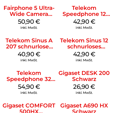
Fairphone 5 Ultra-
Telekom
Wide Camera
Speedphone 12
Schwarz
Weiß
50,90
€
42,90
€
inkl. MwSt.
inkl. MwSt.
Telekom Sinus A
Telekom Sinus 12
207 schnurloses
schnurloses
analog Telefon
Analog Telefon
40,90
€
42,90
€
Schwarz
Schwarz
inkl. MwSt.
inkl. MwSt.
Telekom
Gigaset DESK 200
Speedphone 32
Schwarz
Ebenholz
54,90
€
26,90
€
inkl. MwSt.
inkl. MwSt.
Gigaset COMFORT
Gigaset A690 HX
500HX
Schwarz