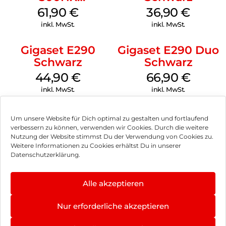
Silber/Schwarz
61,90
€
36,90
€
inkl. MwSt.
inkl. MwSt.
Gigaset E290
Gigaset E290 Duo
Schwarz
Schwarz
44,90
€
66,90
€
inkl. MwSt.
inkl. MwSt.
Um unsere Website für Dich optimal zu gestalten und fortlaufend
verbessern zu können, verwenden wir Cookies. Durch die weitere
Nutzung der Website stimmst Du der Verwendung von Cookies zu.
Impressum
Weitere Informationen zu Cookies erhältst Du in unserer
Datenschutzerklärung.
AGB
Datenschutz
Alle akzeptieren
Vertrag widerrufen
Nur erforderliche akzeptieren
Hinweis zur Batterieentsorgung