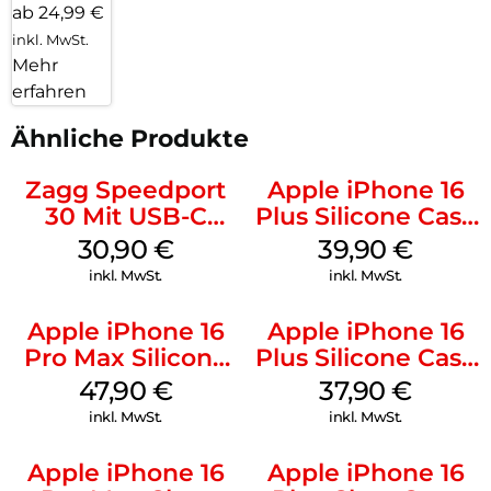
ab 24,99 €
inkl. MwSt.
Mehr
erfahren
Ähnliche Produkte
Zagg Speedport
Apple iPhone 16
30 Mit USB-C
Plus Silicone Case
Kabel Weiß
MagSafe Plum
30,90
€
39,90
€
inkl. MwSt.
inkl. MwSt.
Apple iPhone 16
Apple iPhone 16
Pro Max Silicone
Plus Silicone Case
Case MagSafe
MagSafe Lake
47,90
€
37,90
€
Black
Green
inkl. MwSt.
inkl. MwSt.
Apple iPhone 16
Apple iPhone 16