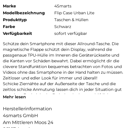
Marke
4Smarts
Modellbezeichnung
Flip Case Urban Lite
Produkttyp
Taschen & Hüllen
Farbe
Schwarz
Verfügbarkeit
sofort verfügbar
Schütze dein Smartphone mit dieser Allround-Tasche. Die
magnetische Flappe schützt dein Display, während die
passgenaue TPU-Hülle im Inneren die Geräterückseite und
die Kanten vor Schäden bewahrt. Dabei ermöglicht dir die
clevere Standfunktion bequemes betrachten von Fotos und
Videos ohne das Smartphone in der Hand halten zu müssen.
Zeitloser und edler Look für immer und überall!
Schicke Ziernähte auf der Außenseite der Tasche und die
zeitlos schicke Anmutung lassen dich in jeder Situation gut
aussehen. Egal ob in der Freizeit oder im geschäftlichen
Mehr lesen
Bereich. Diese Tasche passt zu jedem Anlass.
Herstellerinformation
4smarts GmbH
Am Mittleren Moos 24