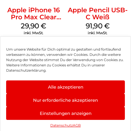
Apple iPhone 16
Apple Pencil USB-
Pro Max Clear
C Weiß
Case MagSafe
29,90
€
91,90
€
Transparent
inkl. MwSt.
inkl. MwSt.
Um unsere Website für Dich optimal zu gestalten und fortlaufend
verbessern zu können, verwenden wir Cookies. Durch die weitere
Nutzung der Website stimmst Du der Verwendung von Cookies zu.
Impressum
Weitere Informationen zu Cookies erhältst Du in unserer
Datenschutzerklärung.
AGB
Datenschutz
Alle akzeptieren
Vertrag widerrufen
Nur erforderliche akzeptieren
Hinweis zur Batterieentsorgung
Einstellungen anzeigen
Newsletter
Datenschutz
AGB
©
2026
, Brodos AG – All Rights Reserved.