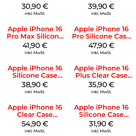
Kabel Weiß
MagSafe Plum
30,90
€
39,90
€
inkl. MwSt.
inkl. MwSt.
Apple iPhone 16
Apple iPhone 16
Pro Max Silicone
Pro Silicone Case
Case MagSafe
MagSafe Denim
41,90
€
47,90
€
Ultramarine
inkl. MwSt.
inkl. MwSt.
Apple iPhone 16
Apple iPhone 16
Silicone Case
Plus Clear Case
MagSafe
MagSafe
38,90
€
35,90
€
Ultramarine
Transparent
inkl. MwSt.
inkl. MwSt.
Apple iPhone 16
Apple iPhone 16
Clear Case
Silicone Case
MagSafe
MagSafe Fuchsia
54,90
€
31,90
€
Transparent
inkl. MwSt.
inkl. MwSt.