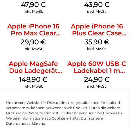
Case MagSafe
MagSafe Plum
47,90
€
43,90
€
Black
inkl. MwSt.
inkl. MwSt.
Apple iPhone 16
Apple iPhone 16
Pro Max Clear
Plus Clear Case
Case MagSafe
MagSafe
29,90
€
35,90
€
Transparent
Transparent
inkl. MwSt.
inkl. MwSt.
Apple MagSafe
Apple 60W USB-C
Duo Ladegerät
Ladekabel 1 m
Weiß
Weiß
148,90
€
24,90
€
inkl. MwSt.
inkl. MwSt.
Um unsere Website für Dich optimal zu gestalten und fortlaufend
verbessern zu können, verwenden wir Cookies. Durch die weitere
Nutzung der Website stimmst Du der Verwendung von Cookies zu.
Impressum
Weitere Informationen zu Cookies erhältst Du in unserer
Datenschutzerklärung.
AGB