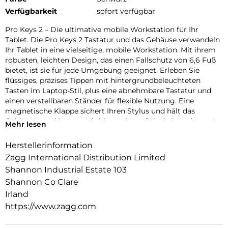
Verfügbarkeit
sofort verfügbar
Pro Keys 2 – Die ultimative mobile Workstation für Ihr
Tablet. Die Pro Keys 2 Tastatur und das Gehäuse verwandeln
Ihr Tablet in eine vielseitige, mobile Workstation. Mit ihrem
robusten, leichten Design, das einen Fallschutz von 6,6 Fuß
bietet, ist sie für jede Umgebung geeignet. Erleben Sie
flüssiges, präzises Tippen mit hintergrundbeleuchteten
Tasten im Laptop-Stil, plus eine abnehmbare Tastatur und
einen verstellbaren Ständer für flexible Nutzung. Eine
magnetische Klappe sichert Ihren Stylus und hält das
Gehäuse geschlossen. Mit bis zu einem Jahr Lebensdauer der
Mehr lesen
Batterie und automatischer Sleep/Wake-Funktion, um
Energie zu sparen, ist Pro Keys 2 für die Produktivität
Herstellerinformation
unterwegs konzipiert.
Zagg International Distribution Limited
Shannon Industrial Estate 103
Shannon Co Clare
Irland
https://www.zagg.com