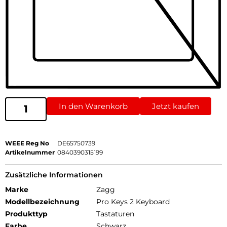
In den Warenkorb
Jetzt kaufen
WEEE Reg No
DE65750739
Artikelnummer
0840390315199
Zusätzliche Informationen
Marke
Zagg
Modellbezeichnung
Pro Keys 2 Keyboard
Produkttyp
Tastaturen
Farbe
Schwarz