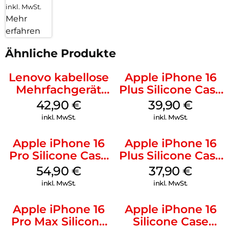
inkl. MwSt.
Mehr
erfahren
Ähnliche Produkte
Lenovo kabellose
Apple iPhone 16
Mehrfachgerät
Plus Silicone Case
Luna Grey
MagSafe Plum
42,90
€
39,90
€
inkl. MwSt.
inkl. MwSt.
Apple iPhone 16
Apple iPhone 16
Pro Silicone Case
Plus Silicone Case
MagSafe Black
MagSafe Lake
54,90
€
37,90
€
Green
inkl. MwSt.
inkl. MwSt.
Apple iPhone 16
Apple iPhone 16
Pro Max Silicone
Silicone Case