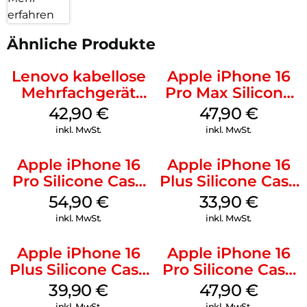
erfahren
Ähnliche Produkte
Lenovo kabellose
Apple iPhone 16
Mehrfachgerät
Pro Max Silicone
Luna Grey
Case MagSafe
42,90
€
47,90
€
Black
inkl. MwSt.
inkl. MwSt.
Apple iPhone 16
Apple iPhone 16
Pro Silicone Case
Plus Silicone Case
MagSafe Black
MagSafe Lake
54,90
€
33,90
€
Green
inkl. MwSt.
inkl. MwSt.
Apple iPhone 16
Apple iPhone 16
Plus Silicone Case
Pro Silicone Case
MagSafe Plum
MagSafe Denim
39,90
€
47,90
€
inkl. MwSt.
inkl. MwSt.