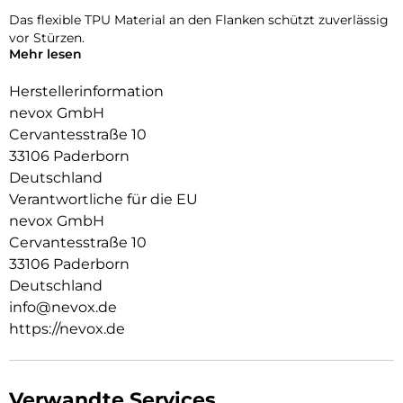
Das flexible TPU Material an den Flanken schützt zuverlässig
vor Stürzen.
Mehr lesen
Das Display ist durch die seitlichen Flanken geschützt.
Herstellerinformation
Durch das verwendete Material ist diese komplett
nevox GmbH
Transparent und bringt jegliche Farbe des Smartphones,
Cervantesstraße 10
passend zur Geltung.
33106 Paderborn
Die Anschlüsse, Knöpfe und Kamera bleiben voll zugänglich.
Deutschland
Hochwertiges Schmutzabweisendes Material und
Verantwortliche für die EU
Schockproof durch eingearbeitete Luftpolster in den Ecken.
nevox GmbH
Cervantesstraße 10
33106 Paderborn
Deutschland
info@nevox.de
https://nevox.de
Verwandte Services