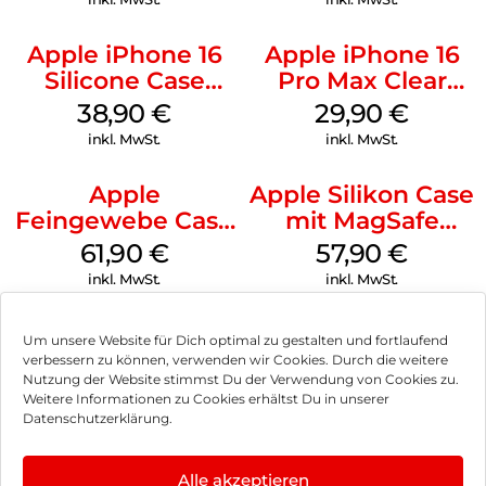
Apple iPhone 16
Apple iPhone 16
Silicone Case
Pro Max Clear
MagSafe
Case MagSafe
38,90
€
29,90
€
Ultramarine
Transparent
inkl. MwSt.
inkl. MwSt.
Apple
Apple Silikon Case
Feingewebe Case
mit MagSafe
iPhone 15 Pro
iPhone 14 Pro
61,90
€
57,90
€
MagSafe Schwarz
(PRODUCT)RED
inkl. MwSt.
inkl. MwSt.
Um unsere Website für Dich optimal zu gestalten und fortlaufend
verbessern zu können, verwenden wir Cookies. Durch die weitere
Nutzung der Website stimmst Du der Verwendung von Cookies zu.
Impressum
Weitere Informationen zu Cookies erhältst Du in unserer
Datenschutzerklärung.
AGB
Datenschutz
Alle akzeptieren