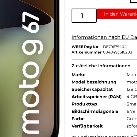
In den Waren
Informationen nach EU Da
WEEE Reg No
DE79679404
Artikelnummer
0840493610283
Zusätzliche Informationen
Marke
Moto
Modellbezeichnung
mot
Speicherkapazität
128 
Arbeitsspeicher (RAM)
4 G
Produkttyp
Sma
Bildschirmdiagonale
6,78 
Farbe
Grü
Verfügbarkeit
sofo
Wir präsentieren das moto g67