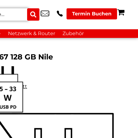
Termin Buchen
e
Netzwerk & Router
Zubehör
7 128 GB Nile
datenblatt