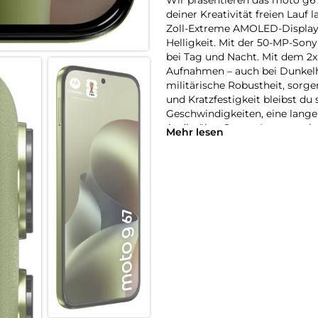
deiner Kreativität freien Lauf 
Zoll-Extreme AMOLED-Display 
Helligkeit. Mit der 50-MP-Son
bei Tag und Nacht. Mit dem 2x 
Aufnahmen – auch bei Dunkelhe
militärische Robustheit, sorge
und Kratzfestigkeit bleibst du
Geschwindigkeiten, eine lang
Audio über Stereo-Lautspreche
Mehr lesen
in neuem Licht.