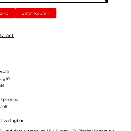
korb
Jetzt kaufen
ta Act
rola
o g67
GB
B
rtphones
Zoll
n
rt verfügbar
 – auf dem ultrahellen 1,5K-Super-HD-Display kannst du