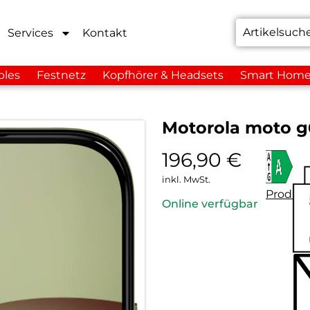
Services
Kontakt
bles
Festnetz
Kopfhörer & Headsets
Smart Hom
Motorola moto g6
196,90
€
inkl. MwSt.
Produkt
Online verfügbar