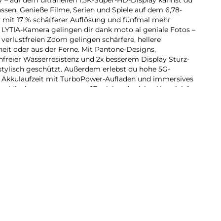
lassen. Genieße Filme, Serien und Spiele auf dem 6,78-
mit 17 % schärferer Auflösung und fünfmal mehr
y LYTIA-Kamera gelingen dir dank moto ai geniale Fotos –
verlustfreien Zoom gelingen schärfere, hellere
it oder aus der Ferne. Mit Pantone-Designs,
nfreier Wasserresistenz und 2x besserem Display Sturz-
 stylisch geschützt. Außerdem erlebst du hohe 5G-
e Akkulaufzeit mit TurboPower-Aufladen und immersives
r. Mit dem neuen moto g67 erlebst du deine Kreativität