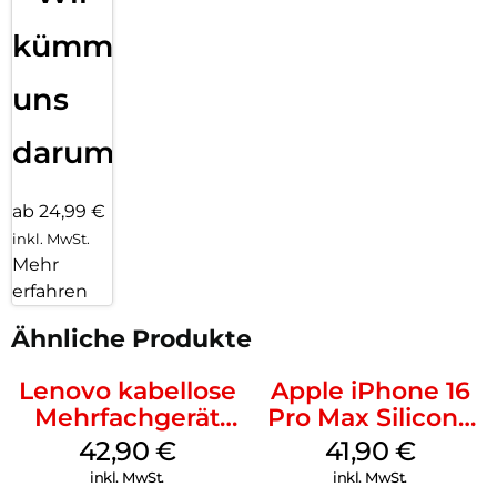
kümmern
uns
darum!
ab 24,99 €
inkl. MwSt.
Mehr
erfahren
Ähnliche Produkte
Lenovo kabellose
Apple iPhone 16
Mehrfachgerät
Pro Max Silicone
Luna Grey
Case MagSafe
42,90
€
41,90
€
Ultramarine
inkl. MwSt.
inkl. MwSt.