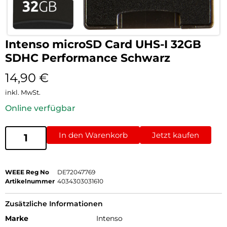
Intenso microSD Card UHS-I 32GB
SDHC Performance Schwarz
14,90
€
inkl. MwSt.
Online verfügbar
In den Warenkorb
Jetzt kaufen
WEEE Reg No
DE72047769
Artikelnummer
4034303031610
Zusätzliche Informationen
Marke
Intenso