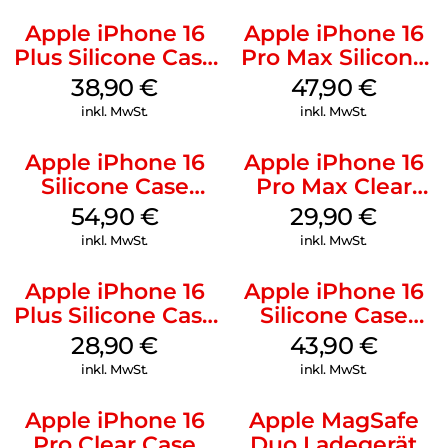
Apple iPhone 16
Apple iPhone 16
Plus Silicone Case
Pro Max Silicone
MagSafe Denim
Case MagSafe
38,90
€
47,90
€
Black
inkl. MwSt.
inkl. MwSt.
Apple iPhone 16
Apple iPhone 16
Silicone Case
Pro Max Clear
MagSafe Lake
Case MagSafe
54,90
€
29,90
€
Green
Transparent
inkl. MwSt.
inkl. MwSt.
Apple iPhone 16
Apple iPhone 16
Plus Silicone Case
Silicone Case
MagSafe Black
MagSafe Plum
28,90
€
43,90
€
inkl. MwSt.
inkl. MwSt.
Apple iPhone 16
Apple MagSafe
Pro Clear Case
Duo Ladegerät