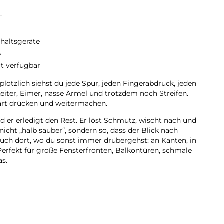
T
haltsgeräte
ß
rt verfügbar
tzlich siehst du jede Spur, jeden Fingerabdruck, jeden
Leiter, Eimer, nasse Ärmel und trotzdem noch Streifen.
tart drücken und weitermachen.
nd er erledigt den Rest. Er löst Schmutz, wischt nach und
 nicht „halb sauber“, sondern so, dass der Blick nach
uch dort, wo du sonst immer drübergehst: an Kanten, in
erfekt für große Fensterfronten, Balkontüren, schmale
as.
it zurück. Keine Fensterputz-Tage mehr, kein „mach ich
sofort frischer aussieht – während du deinen Kaffee
ner maximal empfohlenen Neigung von 60° : Klassische