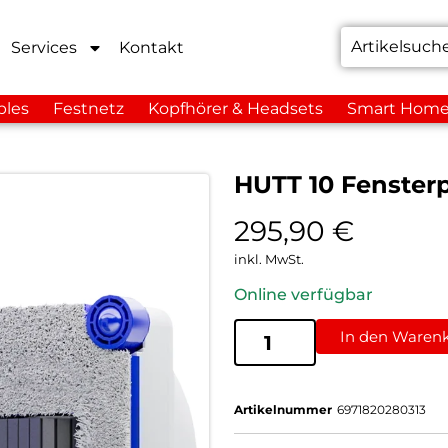
Services
Kontakt
bles
Festnetz
Kopfhörer & Headsets
Smart Hom
HUTT 10 Fenster
295,90
€
inkl. MwSt.
Online verfügbar
In den Waren
Artikelnummer
6971820280313