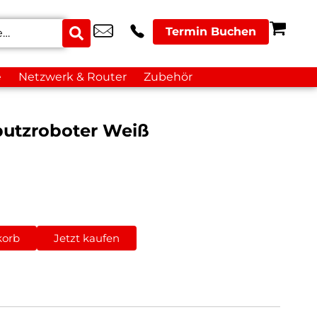
Termin Buchen
e
Netzwerk & Router
Zubehör
putzroboter Weiß
korb
Jetzt kaufen