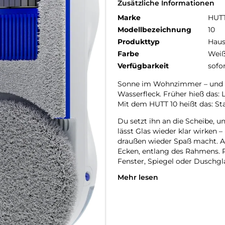
Zusätzliche Informationen
Marke
HUT
Modellbezeichnung
10
Produkttyp
Haus
Farbe
Wei
Verfügbarkeit
sofo
Sonne im Wohnzimmer – und plö
Wasserfleck. Früher hieß das: 
Mit dem HUTT 10 heißt das: S
Du setzt ihn an die Scheibe, u
lässt Glas wieder klar wirken –
draußen wieder Spaß macht. A
Ecken, entlang des Rahmens. P
Fenster, Spiegel oder Duschgl
Mehr lesen
Der beste Teil: Du gewinnst Ze
später“. Nur ein Zuhause, das 
trinkst.
Vertikale Reinigung bis zu ei