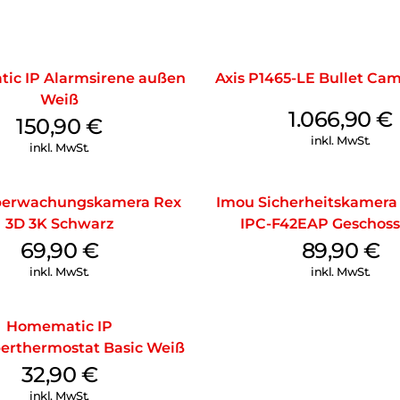
ic IP Alarmsirene außen
Axis P1465-LE Bullet Ca
Weiß
1.066,90
€
150,90
€
inkl. MwSt.
inkl. MwSt.
berwachungskamera Rex
Imou Sicherheitskamera
3D 3K Schwarz
IPC-F42EAP Geschoss
69,90
€
89,90
€
inkl. MwSt.
inkl. MwSt.
Homematic IP
erthermostat Basic Weiß
32,90
€
inkl. MwSt.