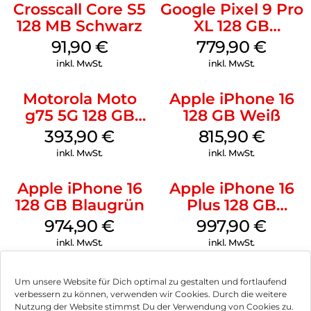
Crosscall Core S5
Google Pixel 9 Pro
128 MB Schwarz
XL 128 GB
Obsidian
91,90
€
779,90
€
inkl. MwSt.
inkl. MwSt.
Motorola Moto
Apple iPhone 16
g75 5G 128 GB
128 GB Weiß
Charcoal Gray
393,90
€
815,90
€
inkl. MwSt.
inkl. MwSt.
Apple iPhone 16
Apple iPhone 16
128 GB Blaugrün
Plus 128 GB
Schwarz
974,90
€
997,90
€
inkl. MwSt.
inkl. MwSt.
Um unsere Website für Dich optimal zu gestalten und fortlaufend
verbessern zu können, verwenden wir Cookies. Durch die weitere
Nutzung der Website stimmst Du der Verwendung von Cookies zu.