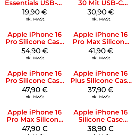
Essentials USB-C-
30 Mit USB-C
20W Charger PD
Kabel Weiß
19,90
€
30,90
€
Weiß
inkl. MwSt.
inkl. MwSt.
Apple iPhone 16
Apple iPhone 16
Pro Silicone Case
Pro Max Silicone
MagSafe Black
Case MagSafe
54,90
€
41,90
€
Ultramarine
inkl. MwSt.
inkl. MwSt.
Apple iPhone 16
Apple iPhone 16
Pro Silicone Case
Plus Silicone Case
MagSafe Denim
MagSafe Lake
47,90
€
37,90
€
Green
inkl. MwSt.
inkl. MwSt.
Apple iPhone 16
Apple iPhone 16
Pro Max Silicone
Silicone Case
Case MagSafe
MagSafe
47,90
€
38,90
€
Black
Ultramarine