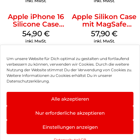
inkl. MwSt.
inkl. MwSt.
Apple iPhone 16
Apple Silikon Case
Silicone Case
mit MagSafe
MagSafe Black
iPhone 14 Pro
54,90
€
57,90
€
(PRODUCT)RED
inkl. MwSt.
inkl. MwSt.
Um unsere Website für Dich optimal zu gestalten und fortlaufend
verbessern zu können, verwenden wir Cookies. Durch die weitere
Nutzung der Website stimmst Du der Verwendung von Cookies zu.
Impressum
Weitere Informationen zu Cookies erhältst Du in unserer
Datenschutzerklärung.
AGB
Datenschutz
Alle akzeptieren
Vertrag widerrufen
Nur erforderliche akzeptieren
Hinweis zur Batterieentsorgung
Einstellungen anzeigen
Newsletter
Datenschutz
AGB