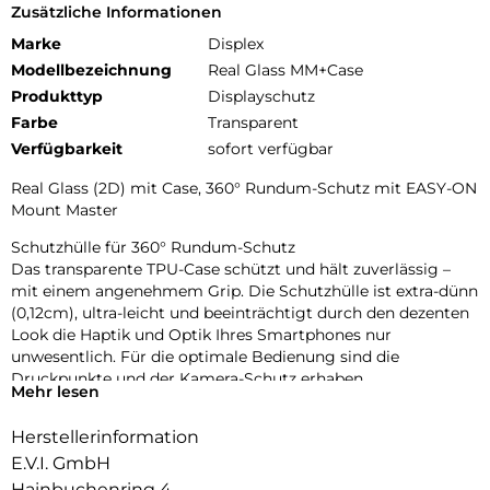
Zusätzliche Informationen
Marke
Displex
Modellbezeichnung
Real Glass MM+Case
Produkttyp
Displayschutz
Farbe
Transparent
Verfügbarkeit
sofort verfügbar
Real Glass (2D) mit Case, 360° Rundum-Schutz mit EASY-ON
Mount Master
Schutzhülle für 360° Rundum-Schutz
Das transparente TPU-Case schützt und hält zuverlässig –
mit einem angenehmem Grip. Die Schutzhülle ist extra-dünn
(0,12cm), ultra-leicht und beeinträchtigt durch den dezenten
Look die Haptik und Optik Ihres Smartphones nur
unwesentlich. Für die optimale Bedienung sind die
Druckpunkte und der Kamera-Schutz erhaben.
Mehr lesen
Glas- und Kantenhärte
Herstellerinformation
Das Displex Panzerglas hat einen Härtegrad von 10H und ist
damit nicht nur kratz-, bruch-, und stoßfester als
E.V.I. GmbH
vergleichbare Markenprodukte, sondern übertrifft sogar
Hainbuchenring 4