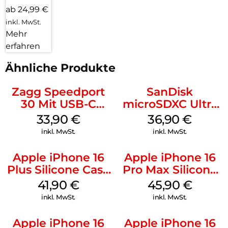
ab 24,99 €
inkl. MwSt.
Mehr
erfahren
Ähnliche Produkte
Zagg Speedport
SanDisk
30 Mit USB-C
microSDXC Ultra
Kabel Weiß
128 GB + Adapter
33,90
€
36,90
€
Mobile
inkl. MwSt.
inkl. MwSt.
Apple iPhone 16
Apple iPhone 16
Plus Silicone Case
Pro Max Silicone
MagSafe Stone
Case MagSafe
41,90
€
45,90
€
Gray
Ultramarine
inkl. MwSt.
inkl. MwSt.
Apple iPhone 16
Apple iPhone 16