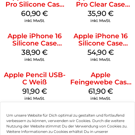
Pro Silicone Case
Pro Clear Case
MagSafe Stone
MagSafe
60,90
€
35,90
€
Gray
Transparent
inkl. MwSt.
inkl. MwSt.
Apple iPhone 16
Apple iPhone 16
Silicone Case
Silicone Case
MagSafe
MagSafe Black
38,90
€
54,90
€
Ultramarine
inkl. MwSt.
inkl. MwSt.
Apple Pencil USB-
Apple
C Weiß
Feingewebe Case
iPhone 15 Pro
91,90
€
61,90
€
MagSafe Schwarz
inkl. MwSt.
inkl. MwSt.
Um unsere Website für Dich optimal zu gestalten und fortlaufend
verbessern zu können, verwenden wir Cookies. Durch die weitere
Nutzung der Website stimmst Du der Verwendung von Cookies zu.
Impressum
Weitere Informationen zu Cookies erhältst Du in unserer