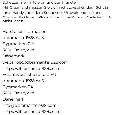
Schützen Sie Ihr Telefon und den Planeten
Mit Greenland müssen Sie sich nicht zwischen dem Schutz
Ihres Handys und dem Schutz der Umwelt entscheiden.
Diese Hülle bietet außergewöhnlichen Schutz, Funktionalität
Mehr lesen
und Design – bei gleichzeitiger Minimierung der
Umweltbelastung.
Herstellerinformation
Hergestellt aus 100% recyceltem Kunststoff
dbramante1928 ApS
Durch die Herstellung aus GRS-zertifizierten, recycelten
Bygmarken 2 A
Materialien verhindert jede Greenland-Tasche, dass das
3650 Oelstykke
Gewicht von zwei Plastikflaschen in unseren Ozeanen und
Dänemark
auf Mülldeponien landet.
webshop@dbramante1928.com
Aufprallschutz, auf den Sie sich verlassen können
https://dbramante1928.com
Greenland wurde entwickelt, um Ihr Gerät vor Stürzen zu
Verantwortliche für die EU
schützen, und bietet Aufprallschutz aus 1,2 m Höhe. Erhöhte
dbramante1928 ApS
Kanten schützen Ihre Kamera und Ihr Display vor
Beschädigungen.
Bygmarken 2A
3650 Oelstykke
Schlankes Design
Dänemark
Genießen Sie das schlanke Design, das bequem in Ihre Hand
info@dbramante1928.com
und Tasche passt.
https://dbramante1928.com