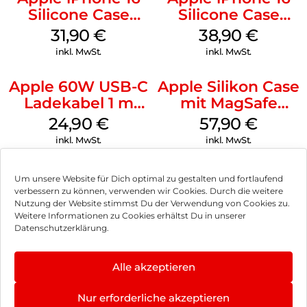
Silicone Case
Silicone Case
MagSafe Fuchsia
MagSafe
31,90
€
38,90
€
Ultramarine
inkl. MwSt.
inkl. MwSt.
Apple 60W USB-C
Apple Silikon Case
Ladekabel 1 m
mit MagSafe
Weiß
iPhone 14 Pro
24,90
€
57,90
€
(PRODUCT)RED
inkl. MwSt.
inkl. MwSt.
Um unsere Website für Dich optimal zu gestalten und fortlaufend
verbessern zu können, verwenden wir Cookies. Durch die weitere
Nutzung der Website stimmst Du der Verwendung von Cookies zu.
Impressum
Weitere Informationen zu Cookies erhältst Du in unserer
Datenschutzerklärung.
AGB
Datenschutz
Alle akzeptieren
Vertrag widerrufen
Nur erforderliche akzeptieren