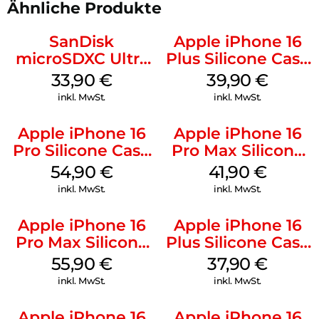
Ähnliche Produkte
SanDisk
Apple iPhone 16
microSDXC Ultra
Plus Silicone Case
128 GB + Adapter
MagSafe Plum
33,90
€
39,90
€
Mobile
inkl. MwSt.
inkl. MwSt.
Apple iPhone 16
Apple iPhone 16
Pro Silicone Case
Pro Max Silicone
MagSafe Black
Case MagSafe
54,90
€
41,90
€
Ultramarine
inkl. MwSt.
inkl. MwSt.
Apple iPhone 16
Apple iPhone 16
Pro Max Silicone
Plus Silicone Case
Case MagSafe
MagSafe Lake
55,90
€
37,90
€
Stone Gray
Green
inkl. MwSt.
inkl. MwSt.
Apple iPhone 16
Apple iPhone 16