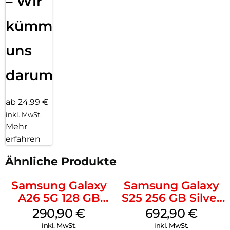
– Wir
kümmern
uns
darum!
ab 24,99 €
inkl. MwSt.
Mehr
erfahren
Ähnliche Produkte
Samsung Galaxy
Samsung Galaxy
A26 5G 128 GB
S25 256 GB Silver
White
Shadow
290,90
€
692,90
€
inkl. MwSt.
inkl. MwSt.