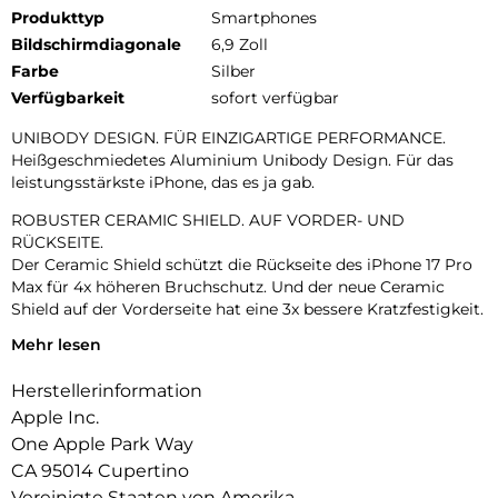
Produkttyp
Smartphones
Bildschirmdiagonale
6,9 Zoll
Farbe
Silber
Verfügbarkeit
sofort verfügbar
UNIBODY DESIGN. FÜR EINZIGARTIGE PERFORMANCE.
Heißgeschmiedetes Aluminium Unibody Design. Für das
leistungsstärkste iPhone, das es ja gab.
ROBUSTER CERAMIC SHIELD. AUF VORDER- UND
RÜCKSEITE.
Der Ceramic Shield schützt die Rückseite des iPhone 17 Pro
Max für 4x höheren Bruchschutz. Und der neue Ceramic
Shield auf der Vorderseite hat eine 3x bessere Kratzfestigkeit.
Mehr lesen
DAS ULTIMATIVE PRO KAMERA-SYSTEM.
Mit 48 MP Rückkameras und 8x Zoom in optischer Qualität –
Herstellerinformation
dem größten Zoombereich, den es je bei einem iPhone gab.
Das ist wie 8 Pro Objektive in deiner Hosentasche.
Apple Inc.
One Apple Park Way
18MP CENTER STAGE FRONTKAMERA.
CA 95014 Cupertino
Flexible Bildausschnitte. Smarte Gruppenselfies, Videos mit
doppelter Aufnahme von Front- und Rückkamera und mehr.
Vereinigte Staaten von Amerika