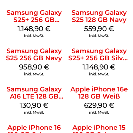
Samsung Galaxy
Samsung Galaxy
S25+ 256 GB
S25 128 GB Navy
Icyblue
1.148,90
€
559,90
€
inkl. MwSt.
inkl. MwSt.
Samsung Galaxy
Samsung Galaxy
S25 256 GB Navy
S25+ 256 GB Silver
Shadow
958,90
€
1.148,90
€
inkl. MwSt.
inkl. MwSt.
Samsung Galaxy
Apple iPhone 16e
A16 LTE 128 GB
128 GB Weiß
Black
130,90
€
629,90
€
inkl. MwSt.
inkl. MwSt.
Apple iPhone 16
Apple iPhone 15