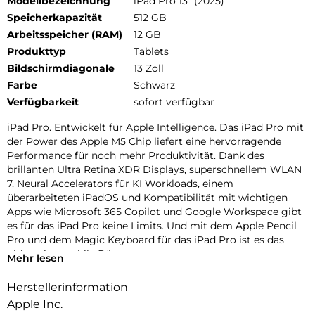
Modellbezeichnung
iPad Pro 13" (2025)
Speicherkapazität
512 GB
Arbeitsspeicher (RAM)
12 GB
Produkttyp
Tablets
Bildschirmdiagonale
13 Zoll
Farbe
Schwarz
Verfügbarkeit
sofort verfügbar
iPad Pro. Entwickelt für Apple Intelligence. Das iPad Pro mit
der Power des Apple M5 Chip liefert eine hervorragende
Performance für noch mehr Produktivität. Dank des
brillanten Ultra Retina XDR Displays, superschnellem WLAN
7, Neural Accelerators für KI Workloads, einem
überarbeiteten iPadOS und Kompatibilität mit wichtigen
Apps wie Microsoft 365 Copilot und Google Workspace gibt
es für das iPad Pro keine Limits. Und mit dem Apple Pencil
Pro und dem Magic Keyboard für das iPad Pro ist es das
ultimative mobile Büro.
Mehr lesen
PERFORMANCE UND SPEICHERPLATZ: Der Apple M5 Chip
Herstellerinformation
ist der nächste Riesensprung für KI auf dem iPad. Mit bis zu 2
Apple Inc.
TB Speicher, 16 GB Arbeitsspeicher und leistungsstarken