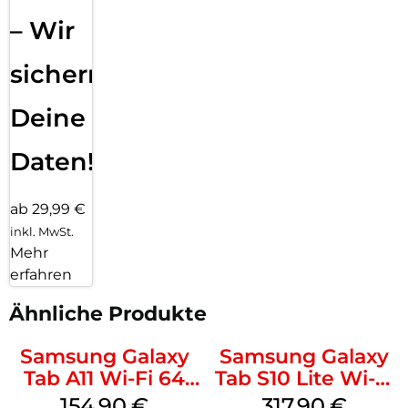
– Wir
sichern
Deine
Daten!
ab 29,99 €
inkl. MwSt.
Mehr
erfahren
Ähnliche Produkte
Samsung Galaxy
Samsung Galaxy
Tab A11 Wi-Fi 64
Tab S10 Lite Wi-Fi
GB Gray
128 GB Gray
154,90
€
317,90
€