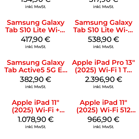
inkl. MwSt.
inkl. MwSt.
Samsung Galaxy
Samsung Galaxy
Tab S10 Lite Wi-Fi
Tab S10 Lite Wi-Fi
256 GB Silver
256 GB Gray
417,90
€
538,90
€
inkl. MwSt.
inkl. MwSt.
Samsung Galaxy
Apple iPad Pro 13″
Tab Active5 5G EE
(2025) Wi-Fi 1 TB
128 GB Black
Standardglas
382,90
€
2.396,90
€
Space Schwarz
inkl. MwSt.
inkl. MwSt.
Apple iPad 11″
Apple iPad 11″
(2025) Wi-Fi +
(2025) Wi-Fi 512
Cellular 512 GB
GB Gelb
1.078,90
€
966,90
€
Gelb
inkl. MwSt.
inkl. MwSt.