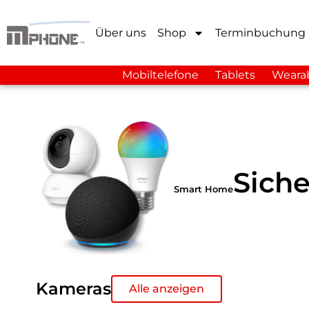
Über uns
Shop
Terminbuchung
Mobiltelefone
Tablets
Weara
Siche
Smart Home
Kameras
Alle anzeigen