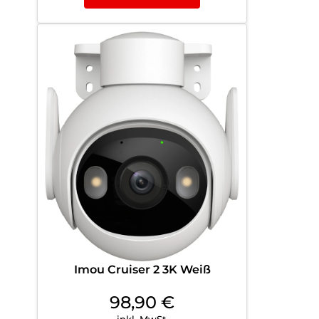
Imou Cruiser 2 3K Weiß
98,90
€
inkl. MwSt.