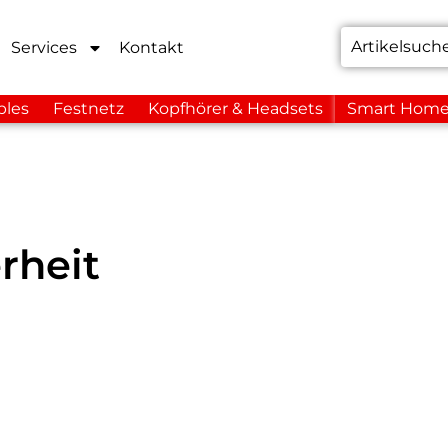
Services
Kontakt
bles
Festnetz
Kopfhörer & Headsets
Smart Hom
rheit