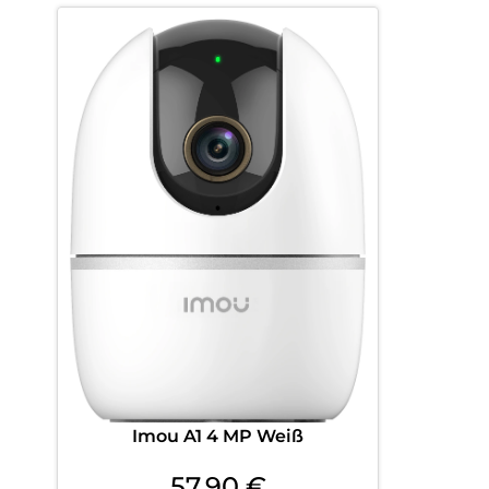
Imou A1 4 MP Weiß
57,90
€