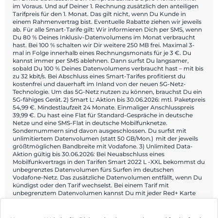
im Voraus. Und auf Deiner 1. Rechnung zusätzlich den anteiligen
Tarifpreis für den 1. Monat. Das gilt nicht, wenn Du Kunde in
einem Rahmenvertrag bist. Eventuelle Rabatte ziehen wir jeweils
ab. Für alle Smart-Tarife gilt: Wir informieren Dich per SMS, wenn
Du 80 % Deines Inklusiv-Datenvolumens im Monat verbraucht
hast. Bei 100 % schalten wir Dir weitere 250 MB frei. Maximal 3-
mal in Folge innerhalb eines Rechnungsmonats für je 3 €. Du
kannst immer per SMS ablehnen. Dann surfst Du langsamer,
sobald Du 100 % Deines Datenvolumens verbraucht hast – mit bis
zu 32 kbit/s. Bei Abschluss eines Smart-Tarifes profitierst du
kostenfrei und dauerhaft im Inland von der neuen 5G-Netz-
Technologie. Um das 5G-Netz nutzen zu können, brauchst Du ein
5G-fähiges Gerät. 2) Smart L: Aktion bis 30.06.2026: mtl. Paketpreis
54,99 €. Mindestlaufzeit 24 Monate. Einmaliger Anschlusspreis
39,99 €. Du hast eine Flat für Standard-Gespräche in deutsche
Netze und eine SMS-Flat in deutsche Mobilfunknetze.
Sondernummern sind davon ausgeschlossen. Du surfst mit
unlimitiertem Datenvolumen (statt 50 GB/Mon.) mit der jeweils
größtmöglichen Bandbreite mit Vodafone. 3) Unlimited Data-
Aktion gültig bis 30.06.2026: Bei Neuabschluss eines
Mobilfunkvertrags in den Tarifen Smart 2022 L -XXL bekommst du
unbegrenztes Datenvolumen fürs Surfen im deutschen
Vodafone-Netz. Das zusätzliche Datenvolumen entfällt, wenn Du
kündigst oder den Tarif wechselst. Bei einem Tarif mit
unbegrenztem Datenvolumen kannst Du mit jeder Red+ Karte
maximal bis zu 10 GB zuteilen. Fürs Surfen im EU-Ausland
bekommst Du 50 GB zusätzliches Datenvolumen.