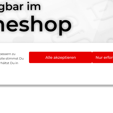
bessern zu
Alle akzeptieren
Nur erfor
site stimmst Du
hältst Du in