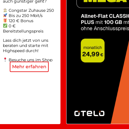
auch günstiger geht?
Congstar Zuhause 250
Bis zu 250 Mbit/s
120 € Bonus
0 €
Bereitstellungspreis
Lass dich jetzt von uns
beraten und starte mit
Highspeed durch!
Besuche uns im Shop
– Wir freuen uns auf dich!
Mehr erfahren